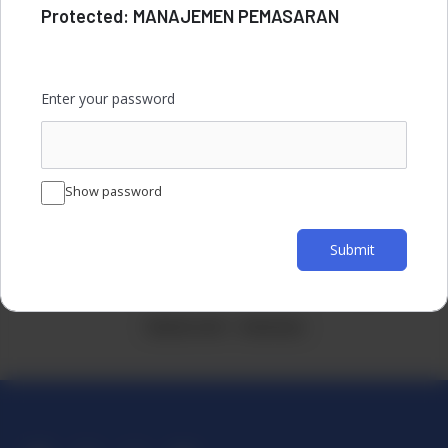
Protected: MANAJEMEN PEMASARAN
Enter your password
KREYAT CENTER
Show password
Lembaga Inkubator Bisnis
Nomor Tanda Daftar 20231171012
Submit
Sistem Pendaftaran Informasi dan Evaluasi Inkubator
Kementerian Koperasi dan Usa Kecil dan Menengah RI
Banda Aceh - Indonesia